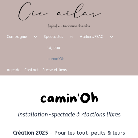
Aller
au
contenu
Ouvrir/fermer
Ouvrir/fermer
Ouvrir/fer
Compagnie
Spectacles
Ateliers/PEAC
le
le
le
là, eau
menu
menu
menu
enfant
enfant
enfant
camin’Oh
Agenda
Contact
Presse et liens
Installation-spectacle à réactions libre
s
Création 2025
– Pour les tout-petits & leurs