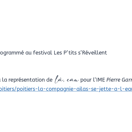
n
ogrammé au festival Les P’tits s’Réveillent
à la représentation de
pour l’IME
Pierre Gar
là, eau
oitiers/poitiers-la-compagnie-ailas-se-jette-a-l-ea