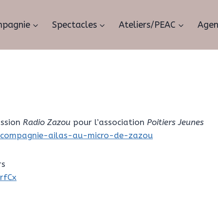
pagnie
Spectacles
Ateliers/PEAC
Age
ission
Radio Zazou
pour l’association
Poitiers Jeunes
g/compagnie-ailas-au-micro-de-zazou
rs
rfCx